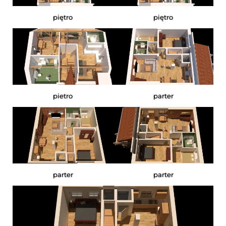
piętro
piętro
pietro
parter
parter
parter