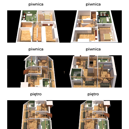
piwnica
piwnica
piwnica
piwnica
piętro
piętro