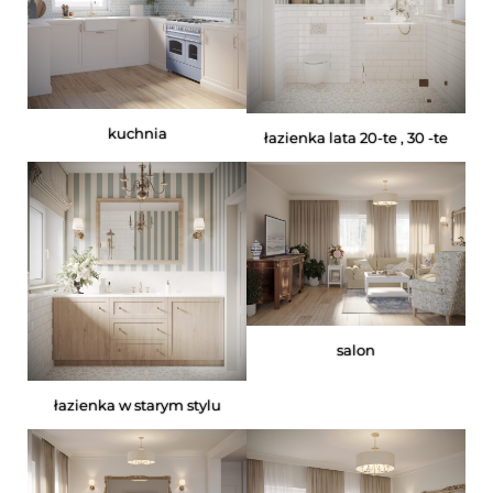
kuchnia
łazienka lata 20-te , 30 -te
salon
łazienka w starym stylu